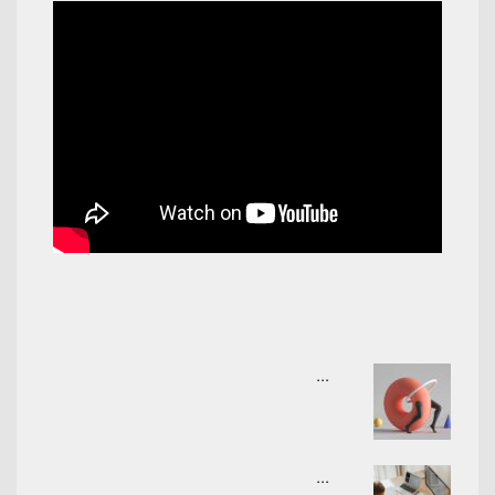
...
...