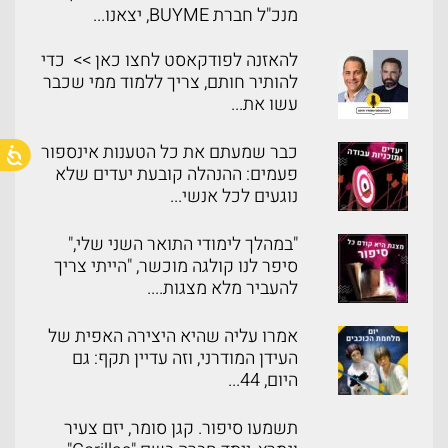
מנכ"ל חברת BUYME, יצאנו...
להאזנה לפודקאסט לחצו כאן >> כדי
להותיר חותם, צריך ללמוד ממי שכבר
עשו את...
כבר שמעתם את כל הטענות אינספור
פעמים: ההנהלה קובעת יעדים שלא
נוגעים לכל אנשי...
"במהלך לימודי התואר השני שלי,"
סיפר לנו קולגה מוכשר, "הייתי צריך
להעביר מלא מצגות....
אמרו עליה שהיא היצירה האפית של
העידן המודרני, וזה עדיין תקף: גם
היום, 44...
תשמעו סיפור. קגן סומר, יזם צעיר