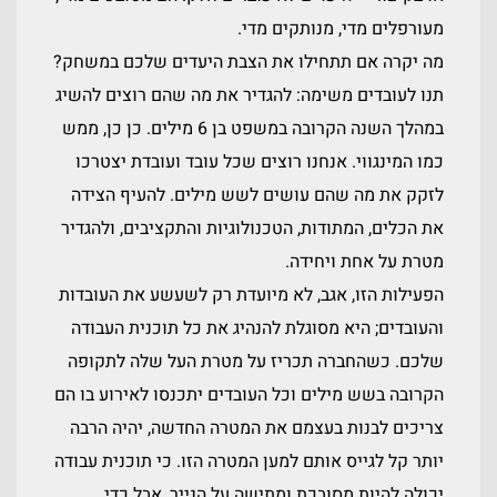
מעורפלים מדי, מנותקים מדי.
מה יקרה אם תתחילו את הצבת היעדים שלכם במשחק?
תנו לעובדים משימה: להגדיר את מה שהם רוצים להשיג
במהלך השנה הקרובה במשפט בן 6 מילים. כן כן, ממש
כמו המינגווי. אנחנו רוצים שכל עובד ועובדת יצטרכו
לזקק את מה שהם עושים לשש מילים. להעיף הצידה
את הכלים, המתודות, הטכנולוגיות והתקציבים, ולהגדיר
מטרת על אחת ויחידה.
הפעילות הזו, אגב, לא מיועדת רק לשעשע את העובדות
והעובדים; היא מסוגלת להנהיג את כל תוכנית העבודה
שלכם. כשהחברה תכריז על מטרת העל שלה לתקופה
הקרובה בשש מילים וכל העובדים יתכנסו לאירוע בו הם
צריכים לבנות בעצמם את המטרה החדשה, יהיה הרבה
יותר קל לגייס אותם למען המטרה הזו. כי תוכנית עבודה
יכולה להיות מסובכת ומתישה על הנייר, אבל כדי