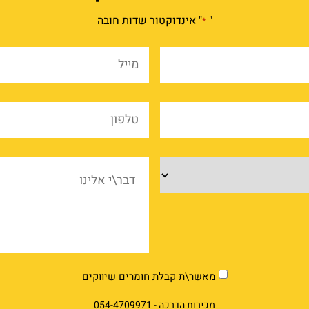
"
" אינדוקטור שדות חובה
*
שם
מייל
מלא
*
*
שם
טלפו
החברה
*
*
מוצרים
דבר\
אלינ
market
מאשר\ת קבלת חומרים שיווקים
מכירות הדרכה -
054-4709971