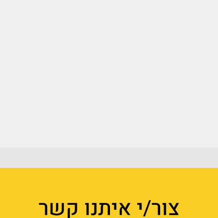
צור/י איתנו קשר