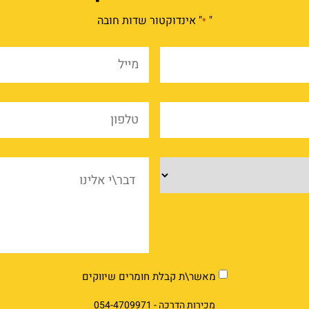
"
" אינדוקטור שדות חובה
*
שם
מייל
מלא
*
*
שם
טלפו
החברה
*
*
מוצרים
דבר\
אלינ
market
מאשר\ת קבלת חומרים שיווקים
מכירות הדרכה -
054-4709971