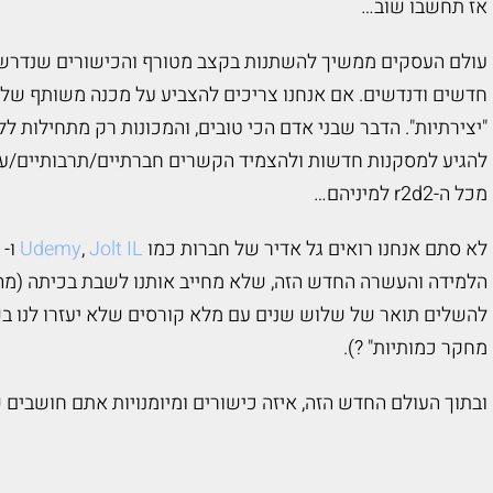
אז תחשבו שוב…
עולם העסקים ממשיך להשתנות בקצב מטורף והכישורים שנדרשו 
חדשים ודנדשים. אם אנחנו צריכים להצביע על מכנה משותף של או
"יצירתיות". הדבר שבני אדם הכי טובים, והמכונות רק מתחילות לל
להגיע למסקנות חדשות ולהצמיד הקשרים חברתיים/תרבותיים/ערכי
מכל ה-r2d2 למיניהם…
לא סתם אנחנו רואים גל אדיר של חברות כמו
Jolt IL
,
Udemy
ו-
p
הלמידה והעשרה החדש הזה, שלא מחייב אותנו לשבת בכיתה (מה 
להשלים תואר של שלוש שנים עם מלא קורסים שלא יעזרו לנו בשיט
מחקר כמותיות"
?
).
ובתוך העולם החדש הזה, איזה כישורים ומיומנויות אתם חושבים 