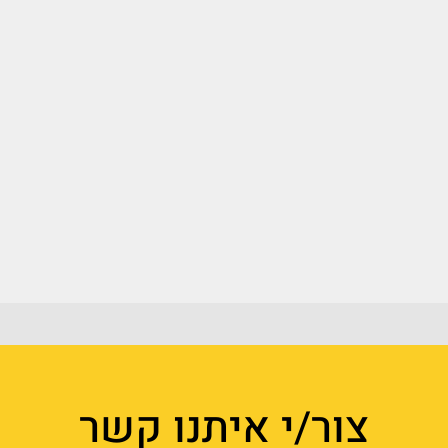
צור/י איתנו קשר