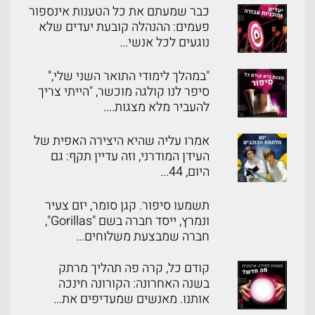
כבר שמעתם את כל הטענות אינספור
פעמים: ההנהלה קובעת יעדים שלא
נוגעים לכל אנשי...
"במהלך לימודי התואר השני שלי,"
סיפר לנו קולגה מוכשר, "הייתי צריך
להעביר מלא מצגות....
אמרו עליה שהיא היצירה האפית של
העידן המודרני, וזה עדיין תקף: גם
היום, 44...
תשמעו סיפור. קגן סומר, יזם צעיר
ונמרץ, ייסד חברה בשם "Gorillas",
חברה שמבצעת משלוחים...
קודם כל, קרה פה תהליך מרתק
בשנה האחרונה: הקורונה חינכה
אותנו. מאנשים שמעדיפים את...