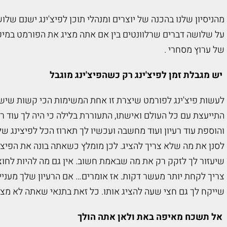
מהניסיון שלנו בהכנה של יוצרים ומנהלי תוכן לפיצ'ינג ישנם של
על שלושה דברים שרלוונטים בין אם אתה מציג את הפורמט במיפ 
של ערוץ מסחרי .
יש מגבלת זמן לפיצ'ינג רק כשהפיצ'ינג מוגבל
לעשות פיצ'ינג לפורמט שיצרת זו אחת המשימות הכי קשות שיש.
התייעצת עם כל העולם ואישתו, התעוררת בלילה כי היה לך עוד רע
והוספת עוד רעיון ועוד מחשבה ועכשיו לך תארוז הכל לפיצינג של
לסנן את מה שלא צריך להציג. לכן מומלץ כשאתה בונה את הפיצ' ל
שיעזור לך לזקק רק את מה שבאמת חשוב. אין גם מה להיות לחוצי
צריך לקחת יותר מעשר דקות. אז אומרים… אם הרעיון שלך מעניין 
שייקח לך גם חצי שעה להציג אותו. כל זאת בתנאי שאתה לא מציג
אל תשכח מאיפה באת ולאן אתה הולך