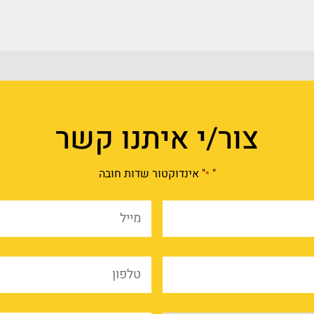
צור/י איתנו קשר
"
" אינדוקטור שדות חובה
*
שם
מייל
מלא
*
*
שם
טלפו
החברה
*
*