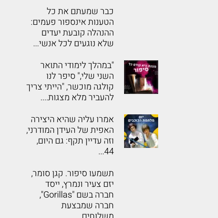
כבר שמעתם את כל
הטענות אינספור פעמים:
ההנהלה קובעת יעדים
שלא נוגעים לכל אנשי...
"במהלך לימודי התואר
השני שלי," סיפר לנו
קולגה מוכשר, "הייתי צריך
להעביר מלא מצגות....
אמרו עליה שהיא היצירה
האפית של העידן המודרני,
וזה עדיין תקף: גם היום,
44...
תשמעו סיפור. קגן סומר,
יזם צעיר ונמרץ, ייסד
חברה בשם "Gorillas",
חברה שמבצעת
משלוחים...