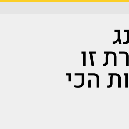
ג
ת זו
 הכי