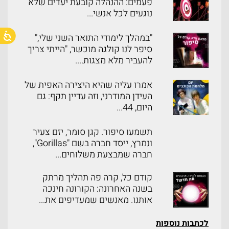
פעמים: ההנהלה קובעת יעדים שלא
נוגעים לכל אנשי...
"במהלך לימודי התואר השני שלי,"
סיפר לנו קולגה מוכשר, "הייתי צריך
להעביר מלא מצגות....
אמרו עליה שהיא היצירה האפית של
העידן המודרני, וזה עדיין תקף: גם
היום, 44...
תשמעו סיפור. קגן סומר, יזם צעיר
ונמרץ, ייסד חברה בשם "Gorillas",
חברה שמבצעת משלוחים...
קודם כל, קרה פה תהליך מרתק
בשנה האחרונה: הקורונה חינכה
אותנו. מאנשים שמעדיפים את...
לכתבות נוספות