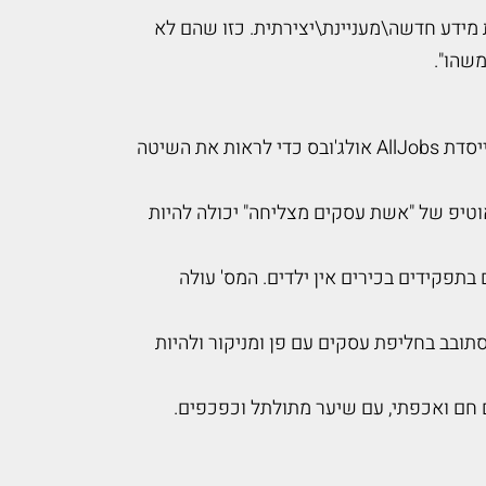
מידע חדשה\מעניינת\יצירתית. כזו שהם לא
משהו".
צפי בנאום של אחת היזמיות המצליחות בישראל, רויטל הנדלר, מייסדת AllJobs אולג'ובס כדי לראות את השיטה
טיפ של "אשת עסקים מצליחה" יכולה להיות
 מחקרים בארה"ב מראים של-33%% מהנשים בתפקידים בכירים אין ילדים. המס' עולה
תובב בחליפת עסקים עם פן ומניקור ולהיות
 חם ואכפתי, עם שיער מתולתל וכפכפים.