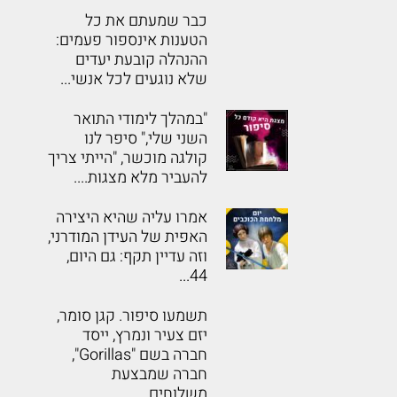
כבר שמעתם את כל
הטענות אינספור פעמים:
ההנהלה קובעת יעדים
שלא נוגעים לכל אנשי...
"במהלך לימודי התואר
השני שלי," סיפר לנו
קולגה מוכשר, "הייתי צריך
להעביר מלא מצגות....
אמרו עליה שהיא היצירה
האפית של העידן המודרני,
וזה עדיין תקף: גם היום,
44...
תשמעו סיפור. קגן סומר,
יזם צעיר ונמרץ, ייסד
חברה בשם "Gorillas",
חברה שמבצעת
משלוחים...