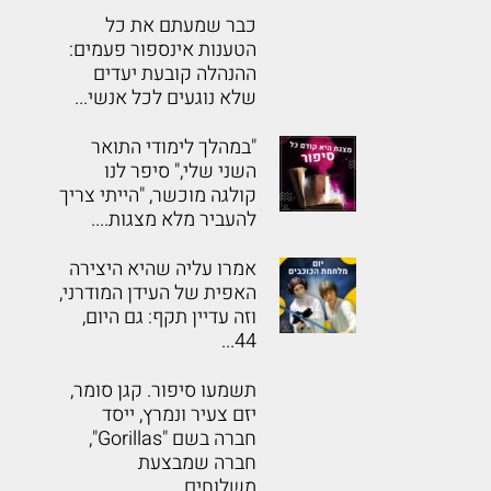
כבר שמעתם את כל
הטענות אינספור פעמים:
ההנהלה קובעת יעדים
שלא נוגעים לכל אנשי...
"במהלך לימודי התואר
השני שלי," סיפר לנו
קולגה מוכשר, "הייתי צריך
להעביר מלא מצגות....
אמרו עליה שהיא היצירה
האפית של העידן המודרני,
וזה עדיין תקף: גם היום,
44...
תשמעו סיפור. קגן סומר,
יזם צעיר ונמרץ, ייסד
חברה בשם "Gorillas",
חברה שמבצעת
משלוחים...