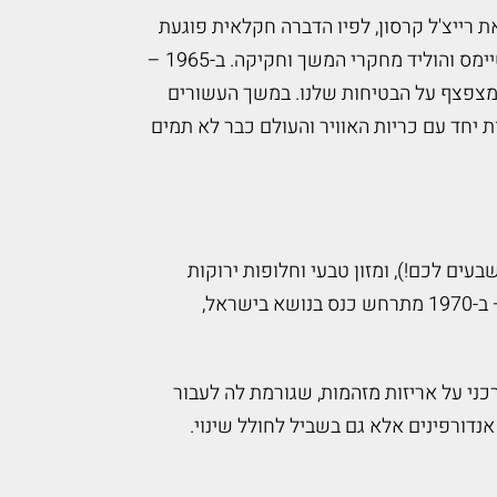
מאת רייצ'ל קרסון, לפיו הדברה חקלאית פוגעת
בסביבה שלנו ובנו. הספר הצליח לפרוץ לראש רשימת הניו יורק טיימס והוליד מחקרי המשך וחקיקה. ב-1965 –
שמצפצף על הבטיחות שלנו. במשך העשורים
 יחד עם כריות האוויר והעולם כבר לא תמים
עים לכם!), ומזון טבעי וחלופות ירוקות
מתחילות לצוץ. לראשונה, גם בישראל מדברים על עשייה ירוקה – ב-1970 מתרחש כנס בנושא בישראל,
י על אריזות מזהמות, שגורמת לה לעבור
אנדורפינים אלא גם בשביל לחולל שינוי.