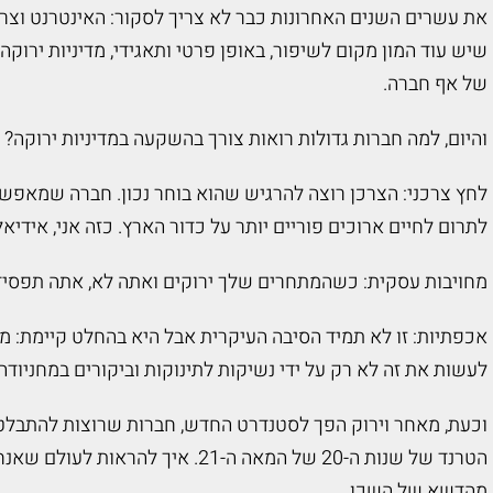
את עשרים השנים האחרונות כבר לא צריך לסקור: האינטרנט וצרכנ
שיש עוד המון מקום לשיפור, באופן פרטי ותאגידי, מדיניות ירוק
של אף חברה.
והיום, למה חברות גדולות רואות צורך בהשקעה במדיניות ירוקה?
לחץ צרכני: הצרכן רוצה להרגיש שהוא בוחר נכון. חברה שמאפש
לתרום לחיים ארוכים פוריים יותר על כדור הארץ. כזה אני, אידיאל
מחויבות עסקית: כשהמתחרים שלך ירוקים ואתה לא, אתה תפסיד –
אכפתיות: זו לא תמיד הסיבה העיקרית אבל היא בהחלט קיימת: מנה
לעשות את זה לא רק על ידי נשיקות לתינוקות וביקורים במחניודה.
וכעת, מאחר וירוק הפך לסטנדרט החדש, חברות שרוצות להתבלט ח
הטרנד של שנות ה-20 של המאה ה-21. אי
מהדשא של השכן.