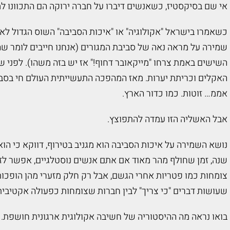
אי שם בסיקסטיז, כשאנשים דיברו על חברה ירוקה הם התכוונו למ
כשאמרו בישראל "אקולוגיה" או "איכות הסביבה" השוס הגדול לא
שמירה על מראה נאה של סביבת המגורים (אנחנו חייבים לומר שה
השישים באמת צרחו "מייקאובר דחוף!" אז יש בזה משהו). לפני ש
האקלים וכריתת יערות. מאז המהפכה התעשייתית העולם חי בסבב
אממ… זוטות. כמו כדור הארץ.
אבל האשליה הזו עמדה להתפוצץ.
נושא השמירה על איכות הסביבה הוא מגניב בטירוף, דווקא כי ה
שנה, זמן שחולף מהר מאוד אם אתם אנשים נוסטלגיים, אפשר לזהו
צומחות כמו פטריות אחרי הגשם, אבל רק חלק מזערי מהן הופכות ל
שעושות דברים "כי צריך" לבין חברות שצומחות כפעולה אקטיבית
בואו נראה מה ההיסטוריה של חשיבה אקולוגית ארגונית חושפת.