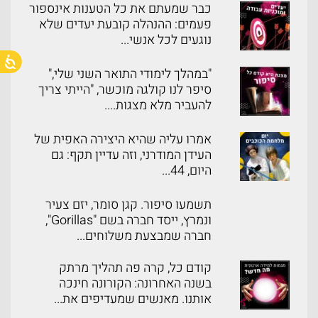
כבר שמעתם את כל הטענות אינספור
פעמים: ההנהלה קובעת יעדים שלא
נוגעים לכל אנשי...
"במהלך לימודי התואר השני שלי,"
סיפר לנו קולגה מוכשר, "הייתי צריך
להעביר מלא מצגות....
אמרו עליה שהיא היצירה האפית של
העידן המודרני, וזה עדיין תקף: גם
היום, 44...
תשמעו סיפור. קגן סומר, יזם צעיר
ונמרץ, ייסד חברה בשם "Gorillas",
חברה שמבצעת משלוחים...
קודם כל, קרה פה תהליך מרתק
בשנה האחרונה: הקורונה חינכה
אותנו. מאנשים שמעדיפים את...