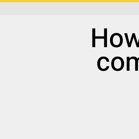
?How
com