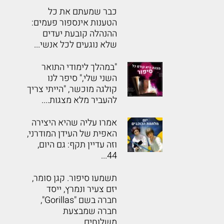
כבר שמעתם את כל
הטענות אינספור פעמים:
ההנהלה קובעת יעדים
שלא נוגעים לכל אנשי...
"במהלך לימודי התואר
השני שלי," סיפר לנו
קולגה מוכשר, "הייתי צריך
להעביר מלא מצגות....
אמרו עליה שהיא היצירה
האפית של העידן המודרני,
וזה עדיין תקף: גם היום,
44...
תשמעו סיפור. קגן סומר,
יזם צעיר ונמרץ, ייסד
חברה בשם "Gorillas",
חברה שמבצעת
משלוחים...