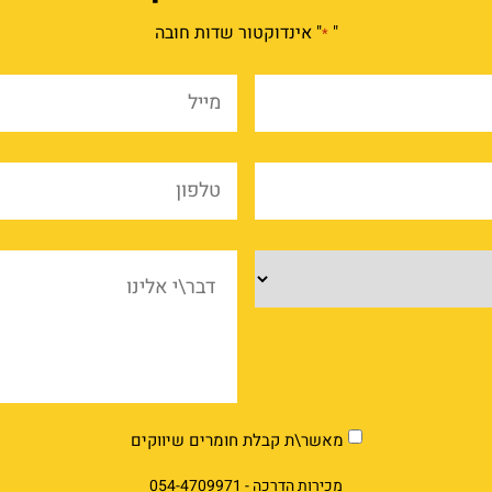
"
" אינדוקטור שדות חובה
*
שם
מייל
מלא
*
*
שם
טלפו
החברה
*
*
מוצרים
דבר\
אלינ
market
מאשר\ת קבלת חומרים שיווקים
מכירות הדרכה -
054-4709971