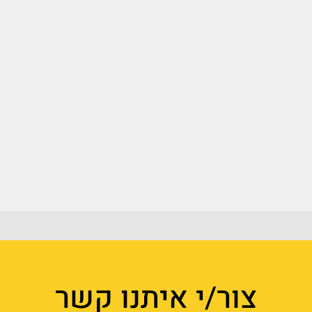
צור/י איתנו קשר