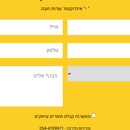
"
" אינדוקטור שדות חובה
*
שם
מייל
מלא
*
*
שם
טלפו
החברה
*
*
מוצרים
דבר\
אלינ
market
מאשר\ת קבלת חומרים שיווקים
מכירות הדרכה -
054-4709971