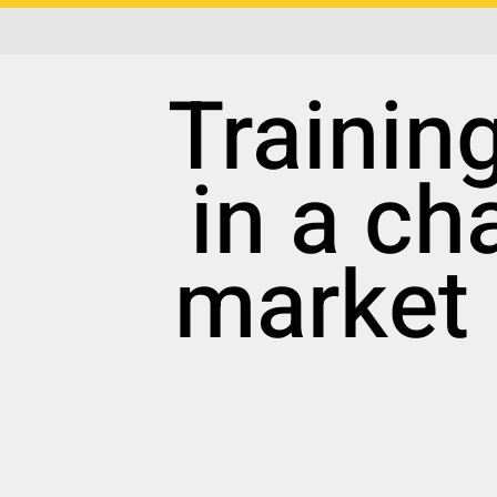
Trainin
in a ch
market 