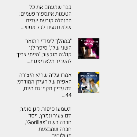
כבר שמעתם את כל
הטענות אינספור פעמים:
ההנהלה קובעת יעדים
שלא נוגעים לכל אנשי...
"במהלך לימודי התואר
השני שלי," סיפר לנו
קולגה מוכשר, "הייתי צריך
להעביר מלא מצגות....
אמרו עליה שהיא היצירה
האפית של העידן המודרני,
וזה עדיין תקף: גם היום,
44...
תשמעו סיפור. קגן סומר,
יזם צעיר ונמרץ, ייסד
חברה בשם "Gorillas",
חברה שמבצעת
משלוחים...