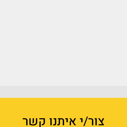
צור/י איתנו קשר