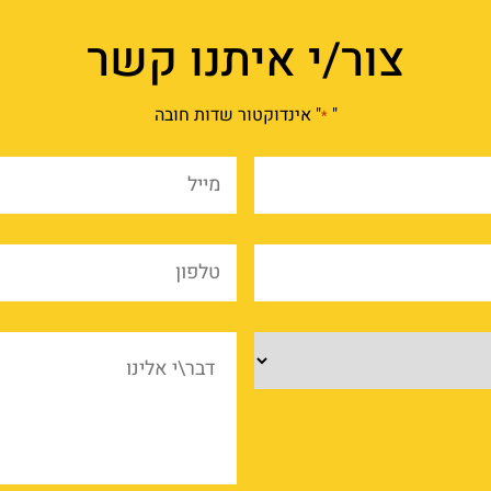
צור/י איתנו קשר
"
" אינדוקטור שדות חובה
*
שם
מייל
מלא
*
*
שם
טלפו
החברה
*
*
מוצרים
דבר\
אלינ