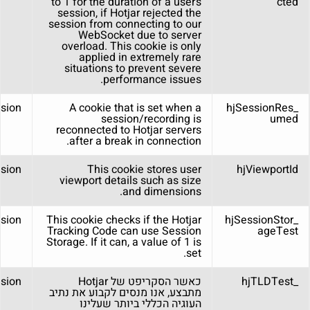
to 1 for the duration of a user’s
cted
session, if Hotjar rejected the
session from connecting to our
WebSocket due to server
overload. This cookie is only
applied in extremely rare
situations to prevent severe
performance issues.
sion
A cookie that is set when a
_hjSessionRes
session/recording is
umed
reconnected to Hotjar servers
after a break in connection.
sion
This cookie stores user
hjViewportId
viewport details such as size
and dimensions.
sion
This cookie checks if the Hotjar
_hjSessionStor
Tracking Code can use Session
ageTest
Storage. If it can, a value of 1 is
set.
_hjTLDTest
כאשר הסקריפט של Hotjar
sion
מתבצע, אנו מנסים לקבוע את נתיב
העוגיה הכללי ביותר שעלינו