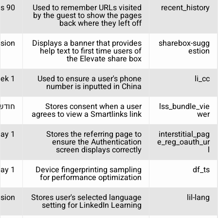
90 days
Used to remember URLs visited
recent_history
by the guest to show the pages
back where they left off
sion
Displays a banner that provides
sharebox-sugg
help text to first time users of
estion
the Elevate share box
1 week
Used to ensure a user's phone
li_cc
number is inputted in China
lss_bundle_vie
Stores consent when a user
חודש
agrees to view a Smartlinks link
wer
1 day
Stores the referring page to
interstitial_pag
ensure the Authentication
e_reg_oauth_ur
screen displays correctly
l
1 day
Device fingerprinting sampling
df_ts
for performance optimization
sion
Stores user's selected language
lil-lang
setting for LinkedIn Learning