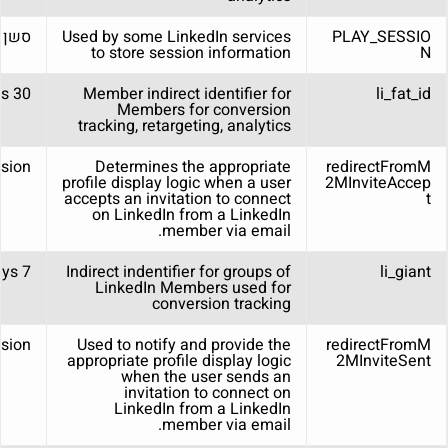
PLAY_SESSIO
Used by some LinkedIn services
סשן
to store session information
N
30 days
Member indirect identifier for
li_fat_id
Members for conversion
tracking, retargeting, analytics
sion
Determines the appropriate
redirectFromM
profile display logic when a user
2MInviteAccep
accepts an invitation to connect
t
on LinkedIn from a LinkedIn
member via email.
7 days
Indirect indentifier for groups of
li_giant
LinkedIn Members used for
conversion tracking
sion
Used to notify and provide the
redirectFromM
appropriate profile display logic
2MInviteSent
when the user sends an
invitation to connect on
LinkedIn from a LinkedIn
member via email.