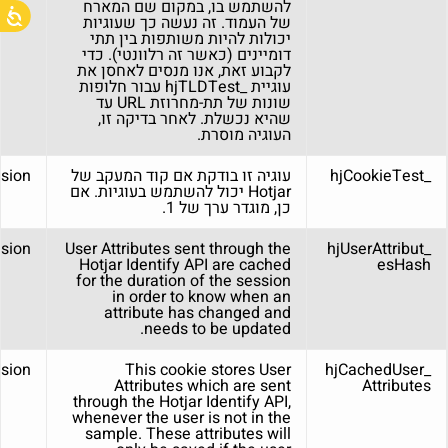
להשתמש בו, במקום שם המארח
של העמוד. זה נעשה כך שעוגיות
יכולות להיות משותפות בין תתי
דומיינים (כאשר זה רלוונטי). כדי
לקבוע זאת, אנו מנסים לאחסן את
עוגיית _hjTLDTest עבור חלופות
שונות של תת-מחרוזת URL עד
שהיא נכשלת. לאחר בדיקה זו,
העוגיה מוסרת.
_hjCookieTest
עוגיה זו בודקת אם קוד המעקב של
sion
Hotjar יכול להשתמש בעוגיות. אם
כן, מוגדר ערך של 1.
sion
User Attributes sent through the
_hjUserAttribut
Hotjar Identify API are cached
esHash
for the duration of the session
in order to know when an
attribute has changed and
needs to be updated.
sion
This cookie stores User
_hjCachedUser
Attributes which are sent
Attributes
through the Hotjar Identify API,
whenever the user is not in the
sample. These attributes will