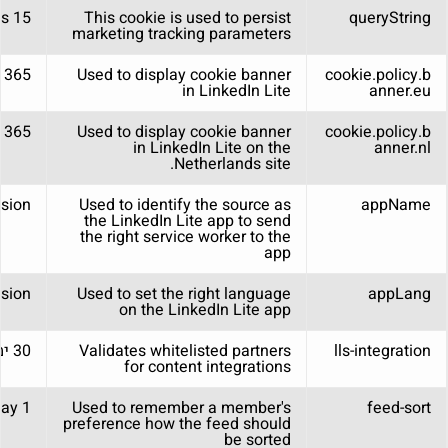
15 days
This cookie is used to persist
queryString
marketing tracking parameters
365 days
Used to display cookie banner
cookie.policy.b
in LinkedIn Lite
anner.eu
365 days
Used to display cookie banner
cookie.policy.b
in LinkedIn Lite on the
anner.nl
Netherlands site.
sion
Used to identify the source as
appName
the LinkedIn Lite app to send
the right service worker to the
app
sion
Used to set the right language
appLang
on the LinkedIn Lite app
lls-integration
Validates whitelisted partners
30 ימים
for content integrations
1 day
Used to remember a member's
feed-sort
preference how the feed should
be sorted