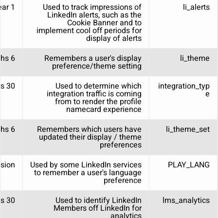
1 year
Used to track impressions of
li_alerts
LinkedIn alerts, such as the
Cookie Banner and to
implement cool off periods for
display of alerts
6 months
Remembers a user's display
li_theme
preference/theme setting
30 days
Used to determine which
integration_typ
integration traffic is coming
e
from to render the profile
namecard experience
6 months
Remembers which users have
li_theme_set
updated their display / theme
preferences
sion
Used by some LinkedIn services
PLAY_LANG
to remember a user's language
preference
30 days
Used to identify LinkedIn
lms_analytics
Members off LinkedIn for
analytics