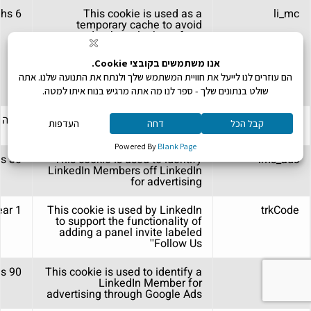
6 months
This cookie is used as a
li_mc
temporary cache to avoid
database lookups for a
member's consent for use of
non-essential cookies and used
for having consent information
on the client side to enforce
consent on the client side
bscookie
Used by LinkedIn to track the
שנה 
use of embedded services.
30 days
This cookie is used to identify
lms_ads
LinkedIn Members off LinkedIn
for advertising
1 year
This cookie is used by LinkedIn
trkCode
to support the functionality of
adding a panel invite labeled
'Follow Us'
90 days
This cookie is used to identify a
_guid
LinkedIn Member for
advertising through Google Ads