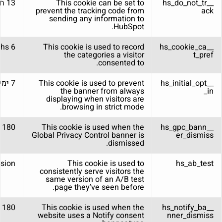
__hs_do_not_tr
This cookie can be set to
13 חודשים
prevent the tracking code from
ack
sending any information to
HubSpot.
6 months
This cookie is used to record
__hs_cookie_ca
the categories a visitor
t_pref
consented to.
__hs_initial_opt
This cookie is used to prevent
7 ימים
the banner from always
_in
displaying when visitors are
browsing in strict mode.
__hs_gpc_bann
This cookie is used when the
180 ימים
Global Privacy Control banner is
er_dismiss
dismissed.
sion
This cookie is used to
hs_ab_test
consistently serve visitors the
same version of an A/B test
page they’ve seen before.
180 days
This cookie is used when the
__hs_notify_ba
website uses a Notify consent
nner_dismiss