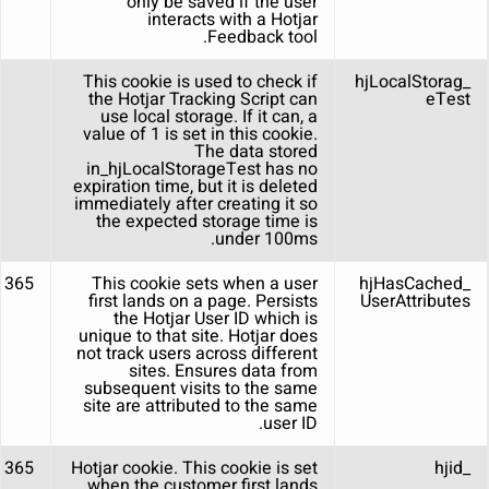
only be saved if the user
interacts with a Hotjar
Feedback tool.
This cookie is used to check if
_hjLocalStorag
the Hotjar Tracking Script can
eTest
use local storage. If it can, a
value of 1 is set in this cookie.
The data stored
in_hjLocalStorageTest has no
expiration time, but it is deleted
immediately after creating it so
the expected storage time is
under 100ms.
365 days
This cookie sets when a user
_hjHasCached
first lands on a page. Persists
UserAttributes
the Hotjar User ID which is
unique to that site. Hotjar does
not track users across different
sites. Ensures data from
subsequent visits to the same
site are attributed to the same
user ID.
365 days
Hotjar cookie. This cookie is set
_hjid
when the customer first lands