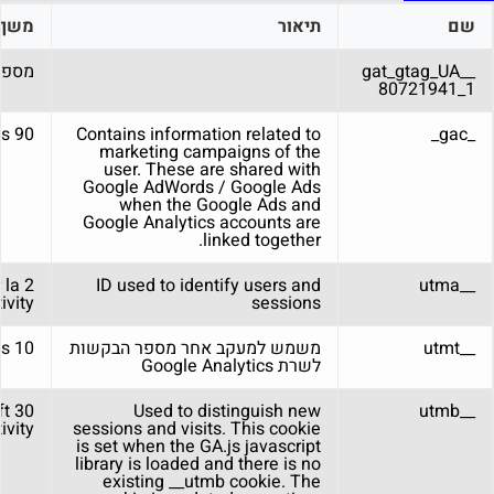
שם
תיאור
משך
_gat_gtag_UA_
מספר
80721941_1
90 days
Contains information related to
_gac_
marketing campaigns of the
user. These are shared with
Google AdWords / Google Ads
when the Google Ads and
Google Analytics accounts are
linked together.
r la
ID used to identify users and
__utma
tivity
sessions
__utmt
משמש למעקב אחר מספר הבקשות
10 minutes
לשרת Google Analytics
ft
Used to distinguish new
__utmb
tivity
sessions and visits. This cookie
is set when the GA.js javascript
library is loaded and there is no
existing __utmb cookie. The