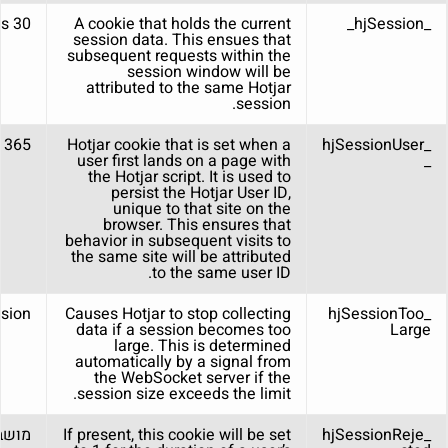
30 minutes
A cookie that holds the current
_hjSession_
session data. This ensues that
subsequent requests within the
session window will be
attributed to the same Hotjar
session.
365 days
Hotjar cookie that is set when a
_hjSessionUser
user first lands on a page with
_
the Hotjar script. It is used to
persist the Hotjar User ID,
unique to that site on the
browser. This ensures that
behavior in subsequent visits to
the same site will be attributed
to the same user ID.
sion
Causes Hotjar to stop collecting
_hjSessionToo
data if a session becomes too
Large
large. This is determined
automatically by a signal from
the WebSocket server if the
session size exceeds the limit.
_hjSessionReje
If present, this cookie will be set
מושב