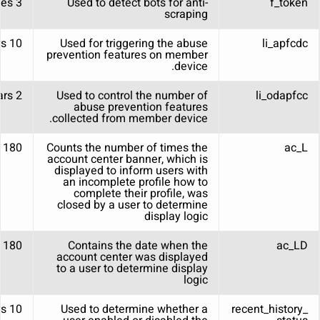
3 minutes
Used to detect bots for anti-
f_token
scraping
10 hours
Used for triggering the abuse
li_apfcdc
prevention features on member
device.
2 Years
Used to control the number of
li_odapfcc
abuse prevention features
collected from member device.
180 days
Counts the number of times the
ac_L
account center banner, which is
displayed to inform users with
an incomplete profile how to
complete their profile, was
closed by a user to determine
display logic
180 days
Contains the date when the
ac_LD
account center was displayed
to a user to determine display
logic
10 years
Used to determine whether a
recent_history_