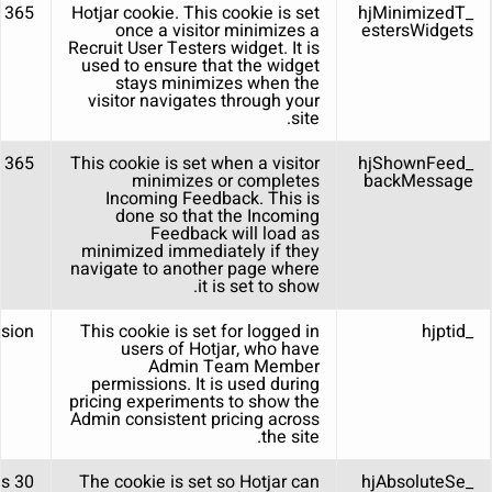
365 days
Hotjar cookie. This cookie is set
_hjMinimizedT
once a visitor minimizes a
estersWidgets
Recruit User Testers widget. It is
used to ensure that the widget
stays minimizes when the
visitor navigates through your
site.
365 days
This cookie is set when a visitor
_hjShownFeed
minimizes or completes
backMessage
Incoming Feedback. This is
done so that the Incoming
Feedback will load as
minimized immediately if they
navigate to another page where
it is set to show.
sion
This cookie is set for logged in
_hjptid
users of Hotjar, who have
Admin Team Member
permissions. It is used during
pricing experiments to show the
Admin consistent pricing across
the site.
30 minutes
The cookie is set so Hotjar can
_hjAbsoluteSe