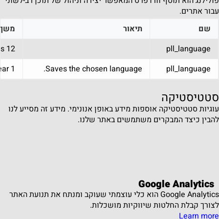
פולילנג הוא תוסף וורדפרס המאפשר יצירה וניהול של תוכן רב-לשוני
עבור אתרים.
שם
תיאור
משך
12 months
pll_language
1 year
Saves the chosen language.
pll_language
סטטיסטיקה
עוגיות סטטיסטיקה אוספות מידע באופן אנונימי. מידע זה מסייע לנו
להבין כיצד המבקרים משתמשים באתר שלנו.
Google Analytics
Google Analytics הוא כלי עוצמתי שעוקב ומנתח את תנועת האתר
לצורך קבלת החלטות שיווקיות מושכלות.
Learn more