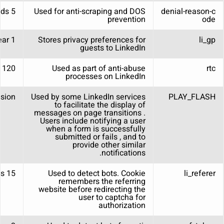
5 seconds
Used for anti-scraping and DOS
denial-reason-c
prevention
ode
1 year
Stores privacy preferences for
li_gp
guests to LinkedIn
rtc
Used as part of anti-abuse
120 שניות
processes on LinkedIn
sion
Used by some LinkedIn services
PLAY_FLASH
to facilitate the display of
messages on page transitions .
Users include notifying a user
when a form is successfully
submitted or fails , and to
provide other similar
notifications.
15 minutes
Used to detect bots. Cookie
li_referer
remembers the referring
website before redirecting the
user to captcha for
authorization