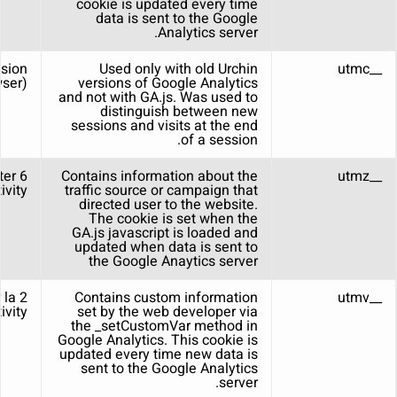
cookie is updated every time
data is sent to the Google
Analytics server.
ssion
Used only with old Urchin
__utmc
wser)
versions of Google Analytics
and not with GA.js. Was used to
distinguish between new
sessions and visits at the end
of a session.
ter
Contains information about the
__utmz
ivity
traffic source or campaign that
directed user to the website.
The cookie is set when the
GA.js javascript is loaded and
updated when data is sent to
the Google Anaytics server
r la
Contains custom information
__utmv
tivity
set by the web developer via
the _setCustomVar method in
Google Analytics. This cookie is
updated every time new data is
sent to the Google Analytics
server.