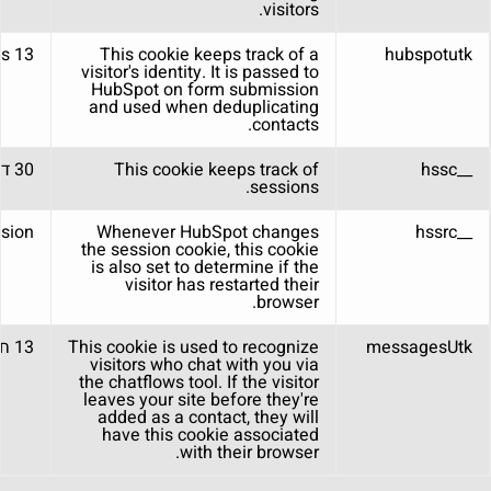
visitors.
13 months
This cookie keeps track of a
hubspotutk
visitor's identity. It is passed to
HubSpot on form submission
and used when deduplicating
contacts.
__hssc
This cookie keeps track of
30 דקות
sessions.
sion
Whenever HubSpot changes
__hssrc
the session cookie, this cookie
is also set to determine if the
visitor has restarted their
browser.
messagesUtk
This cookie is used to recognize
13 חודשים
visitors who chat with you via
the chatflows tool. If the visitor
leaves your site before they're
added as a contact, they will
have this cookie associated
with their browser.