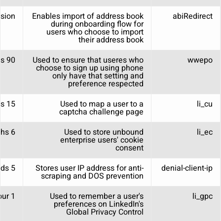
sion
Enables import of address book
abiRedirect
during onboarding flow for
users who choose to import
their address book
90 days
Used to ensure that useres who
wwepo
choose to sign up using phone
only have that setting and
preference respected
15 minutes
Used to map a user to a
li_cu
captcha challenge page
6 months
Used to store unbound
li_ec
enterprise users' cookie
consent
5 seconds
Stores user IP address for anti-
denial-client-ip
scraping and DOS prevention
1 hour
Used to remember a user's
li_gpc
preferences on LinkedIn's
Global Privacy Control