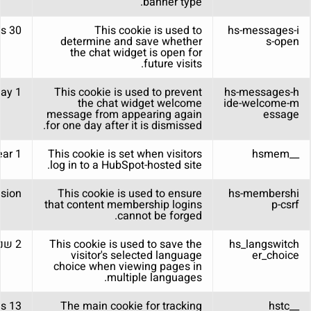
banner type.
30 minutes
This cookie is used to
hs-messages-i
determine and save whether
s-open
the chat widget is open for
future visits.
1 day
This cookie is used to prevent
hs-messages-h
the chat widget welcome
ide-welcome-m
message from appearing again
essage
for one day after it is dismissed.
1 year
This cookie is set when visitors
__hsmem
log in to a HubSpot-hosted site.
sion
This cookie is used to ensure
hs-membershi
that content membership logins
p-csrf
cannot be forged.
hs_langswitch
This cookie is used to save the
2 שנים
visitor's selected language
er_choice
choice when viewing pages in
multiple languages.
13 months
The main cookie for tracking
__hstc