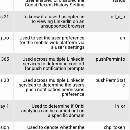
user enabled or disabled the
status
Guest Recent History Setting
21 days
To know if a user has opted in
all_u_b
to viewing LinkedIn on an
unsupported browser
uh
Used to set the user preference
סשן
for the mobile web platform via
a user's settings
365 days
Used across multiple LinkedIn
pushPermInfo
services to determine cool off
for push notification prompts
30 days
Used across multiple LinkedIn
pushPermStat
services to determine the user's
e
push notification permission
preference
1 day
Used to determine if Oribi
ln_or
analytics can be carried out on
a specific domain
sion
Used to denote whether the
chp_token