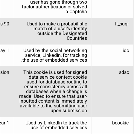
user has gone through two
factor authentication or solved
a Captcha.
90 days
Used to make a probabilistic
li_sugr
match of a user's identity
outside the Designated
Countries
1 day
Used by the social networking
lidc
service, LinkedIn, for tracking
the use of embedded services.
sion
This cookie is used for signed
sdsc
data service context cookie
used for database routing to
ensure consistency across all
databases when a change is
made. Used to ensure that user-
inputted content is immediately
available to the submitting user
upon submission
1 year
Used by LinkedIn to track the
bcookie
use of embedded services.