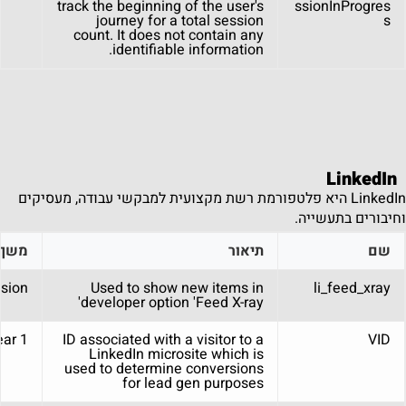
track the beginning of the user's
ssionInProgres
journey for a total session
s
count. It does not contain any
identifiable information.
LinkedIn
LinkedIn היא פלטפורמת רשת מקצועית למבקשי עבודה, מעסיקים
וחיבורים בתעשייה.
שם
תיאור
משך
sion
Used to show new items in
li_feed_xray
developer option 'Feed X-ray'
1 year
ID associated with a visitor to a
VID
LinkedIn microsite which is
used to determine conversions
for lead gen purposes