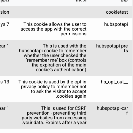
שם
תיאור
משך
sion
cookietest
7 days
This cookie allows the user to
hubspotapi
access the app with the correct
permissions.
1 Year
This is used with the
hubspotapi-pre
hubspotapi cookie to remember
fs
whether the user checked the
'remember me' box (controls
the expiration of the main
cookie's authentication).
13 months
This cookie is used by the opt-in
__hs_opt_out
privacy policy to remember not
to ask the visitor to accept
cookies again.
1 year
This is used for CSRF
hubspotapi-csr
prevention - preventing third
f
party websites from accessing
your data. Expires after a year.