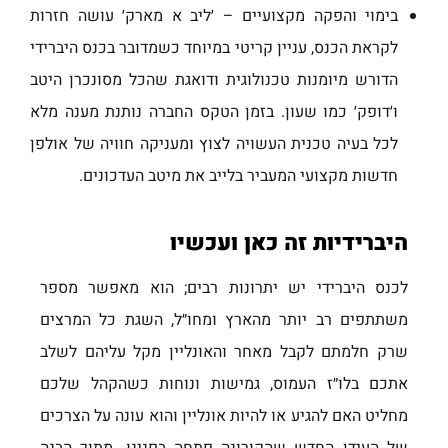
בימוי והפקה מקצועיים – ׳ליב א מארק׳ עושה חזרות
לקראת הכנס, עניין קריטי במיוחד כשמדובר בכנס היברידי
הדורש מיומנות טכנולוגית ודואגת שהכל מסונכרן היטב
ו׳דופק׳ כמו שעון. בזמן הטקס החברה נותנת מענה מלא
לכל בעיה טכנית העשויה לצוץ ומעניקה חוויה של אולפן
חדשות מקצועי המעביר בלייב את מיטב העדכונים.
היברידיות זה כאן ועכשיו
לכנס היברידי יש יתרונות רבים; הוא מאפשר מספר
משתתפים רב יותר מהארץ ומחו״ל, השגת כל המרצים
שרק חלמתם לקבל מאחר והאונליין מקל עליהם לשלב
אתכם בלו״ז העמוס, גמישות ונוחות כשהקהל שלכם
מחליט האם להגיע או להיות אונליין והוא עונה על הצרכים
של העידן החדש שהקורונה פתחה בפנינו. מתוך הבנה